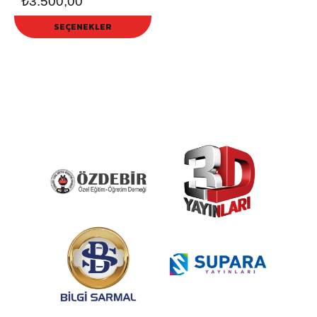
₺
3.500,00
SEÇENEKLER