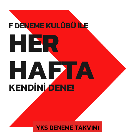
F DENEME KULÜBÜ ILE
HER
HAFTA
KENDINI DENE!
YKS DENEME TAKVIMI