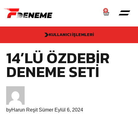
0
KULLANICI İŞLEMLERI
14’LÜ ÖZDEBIR
DENEME SETI
by
Harun Reşit Sümer
Eylül 6, 2024