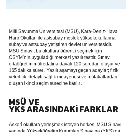
Milli
Savunma
Üniversitesi (MSÜ), Kara‑Deniz‑Hava
Harp Okulları ile astsubay meslek yüksekokullarına
subay
ve
astsubay yetiştiren devlet üniversitesidir.
MSÜ
Sınavı, bu okullara öğrenci seçmek için
ÖSYM’nin uyguladığı merkezi yazılı testtir. Sınav,
ortaöğretim müfredatına dayalı 120 sorudan oluşur ve
165
dakika sürer
. Yazılı aşamayı geçen adaylar; fiziki
yeterlilik, detaylı sağlık muayenesi ve mülakatlardan
oluşan ikinci seçim sürecine katılır
.
MSÜ VE
YKS ARASINDAKI FARKLAR
Askerî okullara yerleşmek isteyen herkes, MSÜ
Sınavı
yanında Yükseköğretim
Kurumları
Sınavı’na (YKS) da