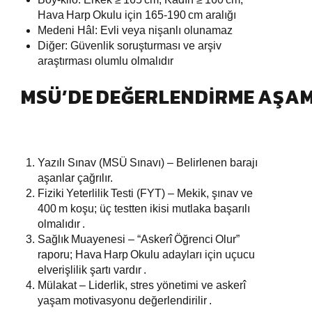
Hava
Harp
Okulu için 165‑190
cm aralığı
Medeni Hâl: Evli veya nişanlı olunamaz
Diğer: Güvenlik soruşturması ve arşiv
araştırması olumlu olmalıdır
MSÜ’DE DEĞERLENDIRME AŞA
Yazılı Sınav (MSÜ
Sınavı) – Belirlenen barajı
aşanlar çağrılır.
Fiziki
Yeterlilik
Testi (FYT) – Mekik, şınav ve
400
m koşu; üç testten ikisi mutlaka başarılı
olmalıdır
.
Sağlık
Muayenesi – “Askerî
Öğrenci
Olur”
raporu; Hava
Harp
Okulu adayları için uçucu
elverişlilik şartı vardır
.
Mülakat – Liderlik, stres yönetimi ve askerî
yaşam motivasyonu değerlendirilir
.