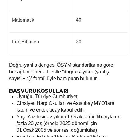
Matematik
40
Fen
Bilimleri
20
Doğru‑yanlış dengesi ÖSYM standartlarına göre
hesaplanır; her alt testte “doğru sayısı
–
(yanlış
sayısı
÷
4)” formülüyle ham puan bulunur
.
BAŞVURU KOŞULLARI
Uyruğu: Türkiye Cumhuriyeti
Cinsiyet: Harp Okulları ve Astsubay
MYO’lara
kadın ve erkek aday kabul edilir
Yaş: Yazılı sınav yılının 1
Ocak tarihi itibarıyla en
fazla 20
yaş (örnek: 2025 dönemi için
01
Ocak
2005 ve sonrası doğumlular)
Boy‑kilo: Erkek ≥
165
cm, Kadın ≥
160
cm;