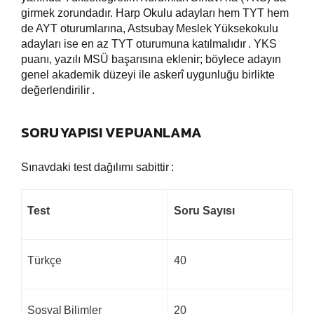
girmek zorundadır. Harp Okulu adayları hem TYT hem
de AYT oturumlarına, Astsubay
Meslek
Yüksekokulu
adayları ise en az TYT oturumuna katılmalıdır
. YKS
puanı, yazılı MSÜ başarısına eklenir; böylece adayın
genel akademik düzeyi ile askerî uygunluğu birlikte
değerlendirilir
.
SORU YAPISI VE PUANLAMA
Sınavdaki test dağılımı sabittir
:
Test
Soru Sayısı
Türkçe
40
Sosyal
Bilimler
20