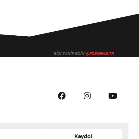
BIZI TAKIP EDIN
@FDENEME.TR
Kaydol