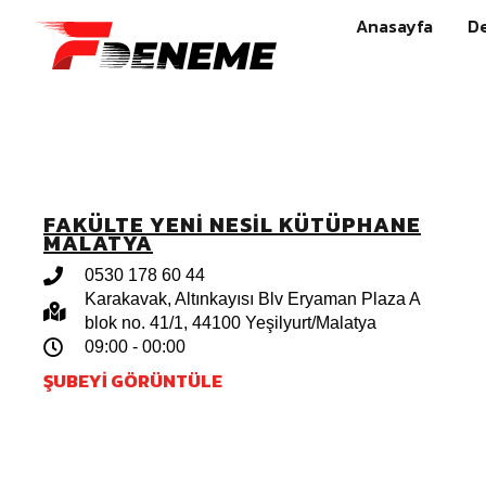
Anasayfa
D
FAKÜLTE YENI NESIL KÜTÜPHANE
MALATYA
0530 178 60 44
Karakavak, Altınkayısı Blv Eryaman Plaza A
blok no. 41/1, 44100 Yeşilyurt/Malatya
09:00 - 00:00
ŞUBEYI GÖRÜNTÜLE