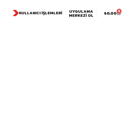
UYGULAMA
0
KULLANICI İŞLEMLERI
₺
0,00
MERKEZI OL