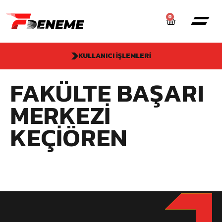
0
KULLANICI İŞLEMLERI
FAKÜLTE BAŞARI
MERKEZI
KEÇIÖREN