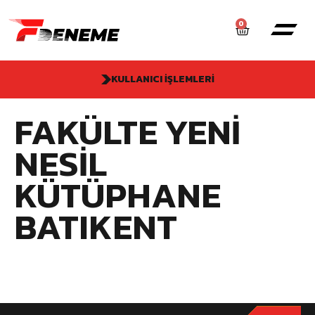
0
KULLANICI İŞLEMLERI
FAKÜLTE YENI
NESIL
KÜTÜPHANE
BATIKENT