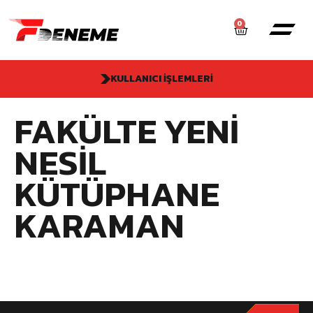
0
KULLANICI İŞLEMLERI
FAKÜLTE YENI
NESIL
KÜTÜPHANE
KARAMAN