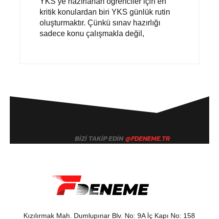
YKS’ye hazırlanan öğrenciler için en
kritik konulardan biri YKS günlük rutin
oluşturmaktır. Çünkü sınav hazırlığı
sadece konu çalışmakla değil,
BIZI TAKIP EDIN
@FDENEME.TR
Kızılırmak Mah. Dumlupınar Blv. No: 9A İç Kapı No: 158