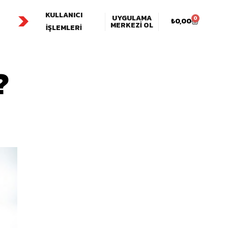
KULLANICI
UYGULAMA
0
₺
0,00
MERKEZI OL
İŞLEMLERI
?