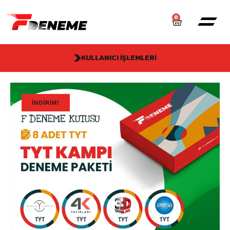
0
KULLANICI İŞLEMLERI
İNDIRIM!