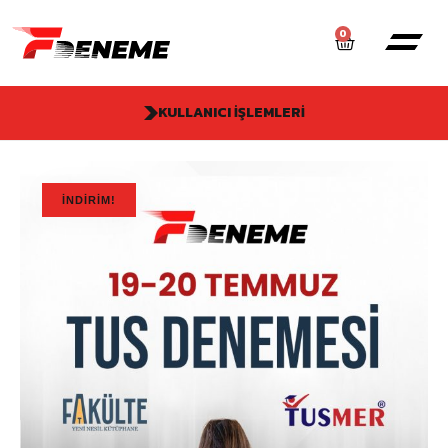
0
KULLANICI İŞLEMLERI
İNDIRIM!