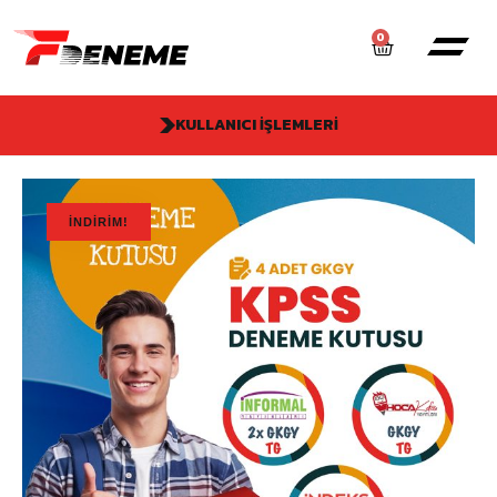
0
KULLANICI İŞLEMLERI
İNDIRIM!