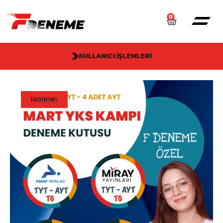
0
KULLANICI İŞLEMLERI
İNDIRIM!