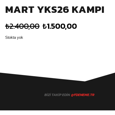
MART YKS26 KAMPI
₺
2.400,00
₺
1.500,00
Stokta yok
BIZI TAKIP EDIN
@FDENEME.TR