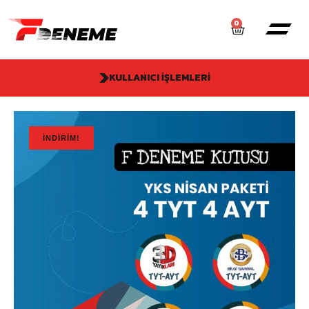
0
KULLANICI İŞLEMLERI
İNDIRIM!